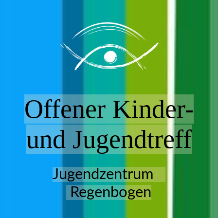
HOME
ANGEBOT
Offener Kinder-
MITARBEITER*INNEN
und Jugendtreff
EHRENAMT
Jugendzentrum
TRÄGER
Regenbogen